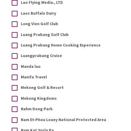
Lao Flying Media., LTD
Laos Buffalo Dairy
Long Vien Golf Club
Luang Prabang Golf Club
Luang Prabang Home Cooking Experience
Luangprabang Cruise
Manda lao
Manifa Travel
Mekong Golf & Resort
Mekong Kingdoms
Nahm Dong Park
Nam Et-Phou Louey National Protected Area
Nam Kat Yorla Pa