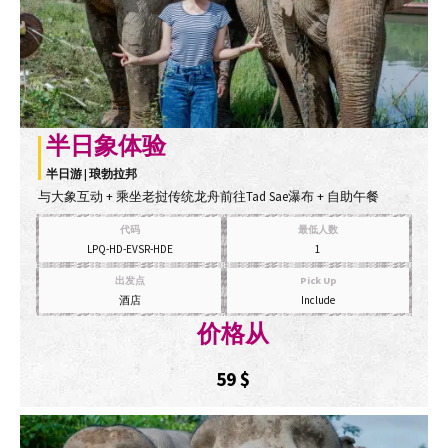
半日象体验
半日游 | 琅勃拉邦
与大象互动 + 乘坐老挝传统龙舟前往Tad Sae瀑布 + 自助午餐
代码
最低人数
LPQ-HD-EVSR-HDE
1
出发点
Pick Up
酒店
Include
价格从
59
$