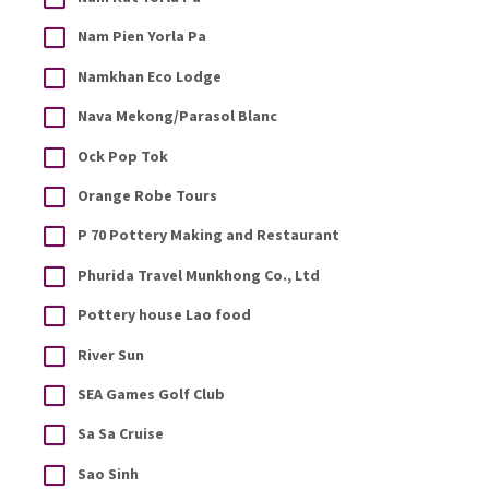
Nam Pien Yorla Pa
Namkhan Eco Lodge
Nava Mekong/Parasol Blanc
Ock Pop Tok
Orange Robe Tours
P 70 Pottery Making and Restaurant
Phurida Travel Munkhong Co., Ltd
Pottery house Lao food
River Sun
SEA Games Golf Club
Sa Sa Cruise
Sao Sinh