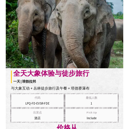
全天大象体验与徒步旅行
一天 | 琅勃拉邦
与大象互动 + 丛林徒步旅行及午餐 + 塔德赛瀑布
代码
最低人数
LPQ-FD-EVSR-FDE
1
出发点
Pick Up
酒店
Include
价格从