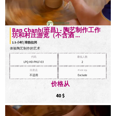
Ban Chanh(班昌) - 陶艺制作工作
坊和村庄游览（不含酒 ...
1.5 小时 | 琅勃拉邦
体验陶艺制作的艺术
代码
最低人数
LPQ-HD-PHLF-03
2
出发点
Pick Up
不适用
Exclude
价格从
40
$