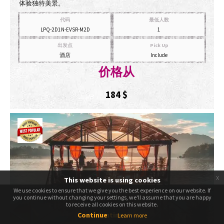
体验独特美景。
代码
最低人数
LPQ-2D1N-EVSR-M2D
1
出发点
Pick Up
酒店
Include
价格从
184
$
x
This website is using cookies
We use cookies to ensure that we give you the best experience on our website. If
We use cookies to ensure that we give you the best experience on our website. If
you continue without changing your settings, we'll assume that you are happy
you continue without changing your settings, we'll assume that you are happy
to receive all cookies on this website.
to receive all cookies on this website.
Continue
Continue
Learn more