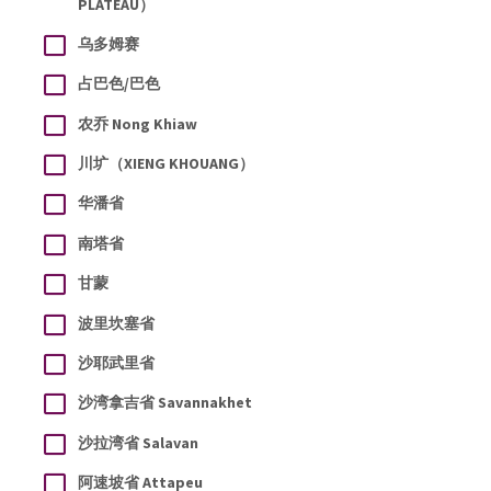
PLATEAU）
乌多姆赛
占巴色/巴色
农乔 Nong Khiaw
川圹（XIENG KHOUANG）
华潘省
南塔省
甘蒙
波里坎塞省
沙耶武里省
沙湾拿吉省 Savannakhet
沙拉湾省 Salavan
阿速坡省 Attapeu