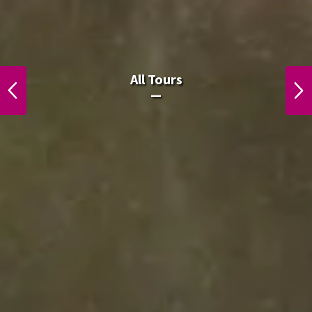
All Laos Tours.
All Tours
PREVIOUS
NEXT