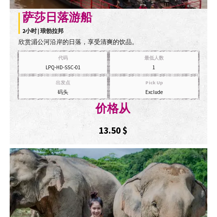
萨莎日落游船
2小时 | 琅勃拉邦
欣赏湄公河沿岸的日落，享受清爽的饮品。
代码
最低人数
LPQ-HD-SSC-01
1
出发点
Pick Up
码头
Exclude
价格从
13.50
$