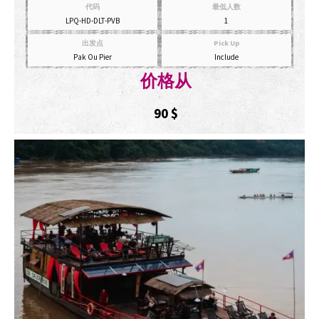
代码
最低人数
LPQ-HD-DLT-PVB
1
出发点
Pick Up
Pak Ou Pier
Include
价格从
90
$