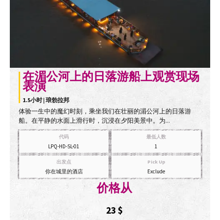
在湄公河上的日落游船上观赏现场
表演
1.5小时 | 琅勃拉邦
体验一生中的魔幻时刻，乘坐我们在壮丽的湄公河上的日落游
船。在平静的水面上滑行时，沉浸在夕阳美景中。为...
代码
最低人数
LPQ-HD-SL-01
1
出发点
Pick Up
你在城里的酒店
Exclude
价格从
23
$