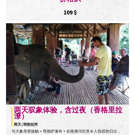
109
$
两天驭象体验，含过夜（香格里拉
潦）
两天 | 琅勃拉邦
与大象亲密接触 + 塔德萨瀑布 + 在南康河欣赏令人惊叹的日出，