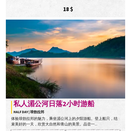
18
$
私人湄公河日落2小时游船
HALF DAY | 琅勃拉邦
体验琅勃拉邦的魅力，乘坐湄公河上的夕阳游船。登上船只，结
束美好的一天，欣赏大自然和青山的美景。品尝一...