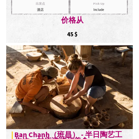
出发点
Pick Up
酒店
Include
价格从
45
$
Ban Chanh（班昌） - 半日陶艺工