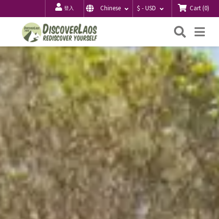
Cart
(
0
)
Chinese
$ - USD
登入
搜
Me
索