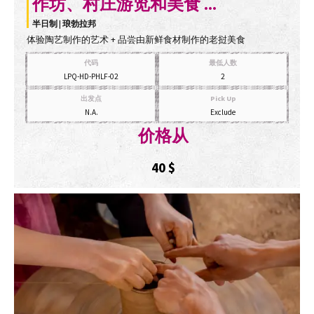
作坊、村庄游览和美食 ...
半日制 | 琅勃拉邦
体验陶艺制作的艺术 + 品尝由新鲜食材制作的老挝美食
代码
最低人数
LPQ-HD-PHLF-02
2
出发点
Pick Up
N.A.
Exclude
价格从
40
$