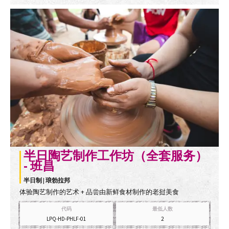
半日陶艺制作工作坊（全套服务）
- 班昌
半日制 | 琅勃拉邦
体验陶艺制作的艺术 + 品尝由新鲜食材制作的老挝美食
代码
最低人数
LPQ-HD-PHLF-01
2