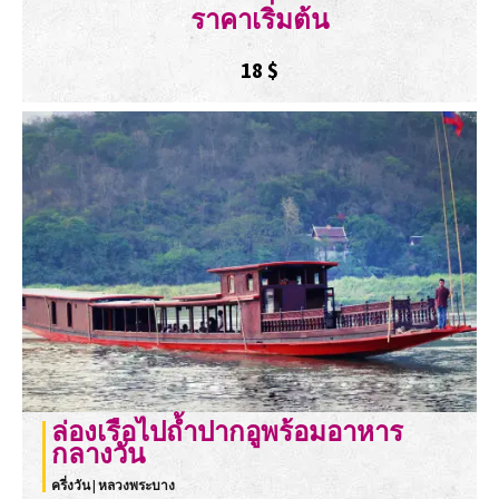
ราคาเริ่มต้น
18
$
ล่องเรือไปถ้ำปากอูพร้อมอาหาร
กลางวัน
ครี่งวัน | หลวงพระบาง