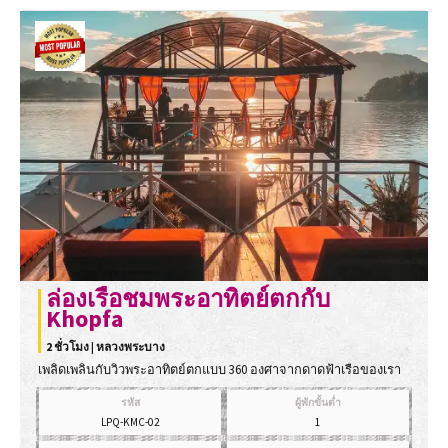
ล่องเรือชมพระอาทิตย์ตกกับ
Khopfa
2 ชั่วโมง | หลวงพระบาง
เพลิดเพลินกับวิวพระอาทิตย์ตกแบบ 360 องศาจากดาดฟ้าเรือของเรา
รหัส
ผู้พักขั้นต่ำ
LPQ-KMC-02
1