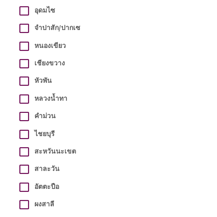
อุดมไซ
จำปาสัก/ปากเซ
หนองเขียว
เชียงขวาง
หัวพัน
หลวงน้ำทา
คำม่วน
ไชยบุรี
สะหวันนะเขต
สาละวัน
อัตตะปือ
ผงสาลี