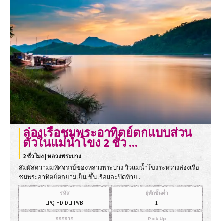
ล่องเรือชมพระอาทิตย์ตกแบบส่วน
ตัวในแม่น้ำโขง 2 ชั่ว ...
2 ชั่วโมง | หลวงพระบาง
สัมผัสความมหัศจรรย์ของหลวงพระบาง วิวแม่น้ำโขงระหว่างล่องเรือ
ชมพระอาทิตย์ตกยามเย็น ขึ้นเรือและปิดท้าย...
รหัส
ผู้พักขั้นต่ำ
LPQ-HD-DLT-PVB
1
ออกจาก
Pick Up