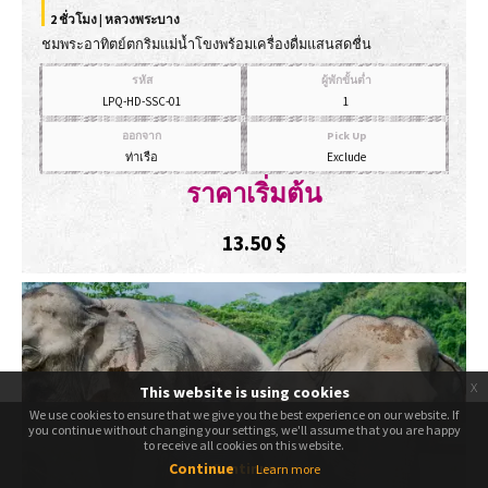
2 ชั่วโมง | หลวงพระบาง
ชมพระอาทิตย์ตกริมแม่น้ำโขงพร้อมเครื่องดื่มแสนสดชื่น
รหัส
ผู้พักขั้นต่ำ
LPQ-HD-SSC-01
1
ออกจาก
Pick Up
ท่าเรือ
Exclude
ราคาเริ่มต้น
13.50
$
x
This website is using cookies
We use cookies to ensure that we give you the best experience on our website. If
We use cookies to ensure that we give you the best experience on our website. If
you continue without changing your settings, we'll assume that you are happy
you continue without changing your settings, we'll assume that you are happy
to receive all cookies on this website.
to receive all cookies on this website.
Continue
Continue
Learn more