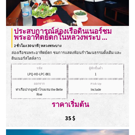
ประสบการณ์ล่องเรือดินเนอร์ชม
พระอาทิตย์ตกในหลวงพระบ ...
2 ชั่วโมง 30 นาที | หลวงพระบาง
ล่องเรือชมพระอาทิตย์ตก ชมการแสดงฟ้อนรำวัฒนธรรมดั้งเดิม และ
ดินเนอร์สไตล์ลาว
รหัส
ผู้พักขั้นต่ำ
LPQ-HD-LPC-B01
1
ออกจาก
Pick Up
ท่าเรือปากอูหน้าโรงแรม the Belle
Include
Rive
ราคาเริ่มต้น
35
$