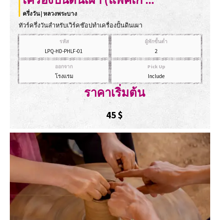
ครึ่งวัน | หลวงพระบาง
ทัวร์ครึ่งวันสำหรับเวิร์คช๊อปทำเครื่องปั้นดินเผา
รหัส
ผู้พักขั้นต่ำ
LPQ-HD-PHLF-01
2
ออกจาก
Pick Up
โรงแรม
Include
ราคาเริ่มต้น
45
$