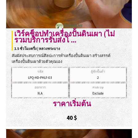
เวิร์คช็อปทำเครื่องปั้นดินเผา (ไม่
รวมบริการรับส่งโ ...
1.5 ชั่วโมงครึ่ง | หลวงพระบาง
สัมผัสประสบการณ์ศิลปะการทำเครื่องปั้นดินเผา สร้างสรรค์
เครื่องปั้นดินเผาด้วยตัวคุณเอง
รหัส
ผู้พักขั้นต่ำ
LPQ-HD-PHLF-03
2
ออกจาก
Pick Up
N.A
Exclude
ราคาเริ่มต้น
40
$