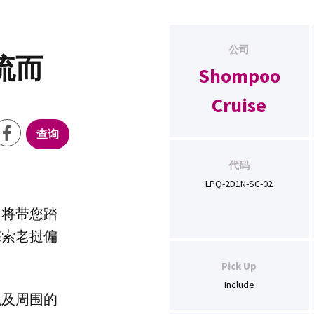
公司
流而
Shompoo
Cruise
查询
代码
LPQ-2D1N-SC-02
，将带您踏
探索老挝偏
Pick Up
Include
以及周围的