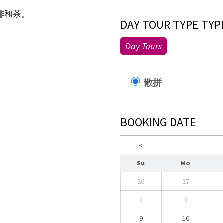
啡和茶。
DAY TOUR TYPE TYP
Day Tours
散拼
BOOKING DATE
«
Su
Mo
26
27
2
3
9
10