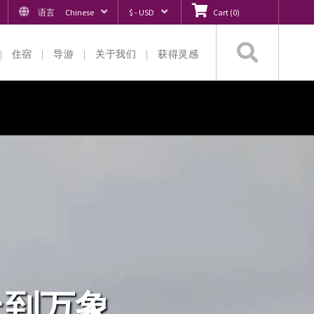
入
语言
Chinese
$ - USD
Cart
(
0
)
搜
住宿
导游
关于我们
获得灵感
索
上到万象