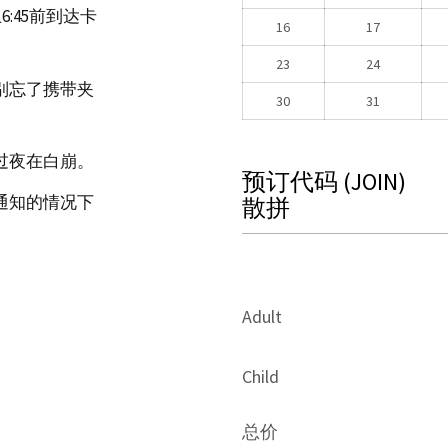
:45前到达卡
16
17
23
24
别忘了携带夹
30
31
过夜在白崩。
预订代码
(JOIN)
通知的情况下
散拼
Adult
Child
总价