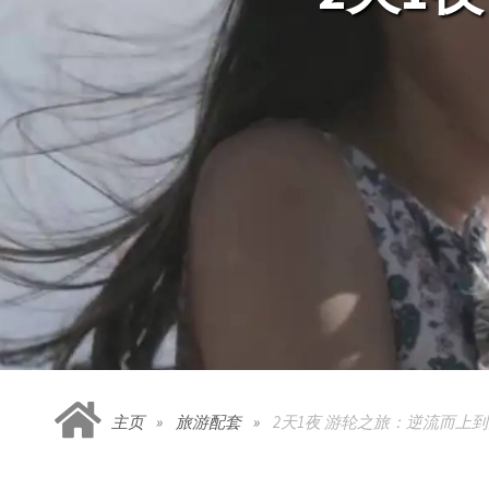
主页
旅游配套
2天1夜 游轮之旅：逆流而上