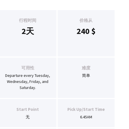
行程时间
价格从
2天
240
$
可用性
难度
Departure every Tuesday,
简单
Wednesday, Friday, and
Saturday.
Start Point
Pick Up/Start Time
无
6.45AM