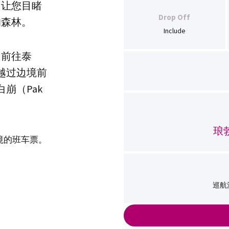
，让您目睹
Drop Off
的森林。
Include
，前往泰
越过边境前
崩（Pak
琅
境的班车票。
巡航湄
。