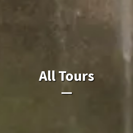
ຈຸດສູງສຸດຂອງລາວໃນລາ
All Tours
ຈຸດສູງສຸດຂອງລາວໃນລາວ