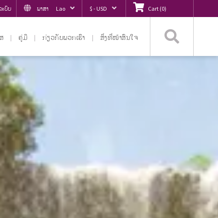
ູ່ລະບົບ
ພາສາ
Lao
$ - USD
Cart
(
0
)
ຄົ້ນຫ
ໄສ
ຄູ່ມື
ກ່ຽວ​ກັບ​ພວກ​ເຮົາ
ສິ່ງທີ່ໜ້າສົນໃຈ