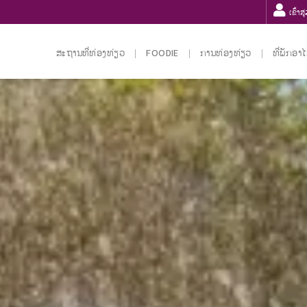
ເຂົ້າສ
ສະຖານທີ່ທ່ອງທ່ຽວ
FOODIE
ການທ່ອງທ່ຽວ
ທີ່ພັກອາ