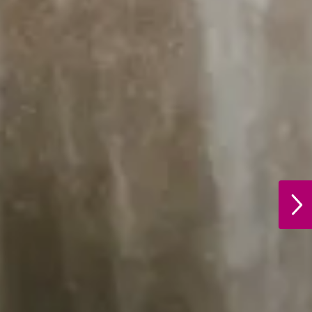
ວ
NEXT