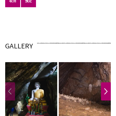
取消
预定
GALLERY
PREVIOUS
NEXT