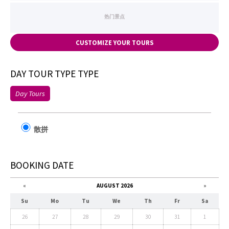
热门景点
CUSTOMIZE YOUR TOURS
DAY TOUR TYPE TYPE
Day Tours
散拼
BOOKING DATE
«
AUGUST 2026
»
Su
Mo
Tu
We
Th
Fr
Sa
26
27
28
29
30
31
1