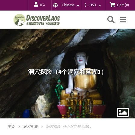
Cart
(
0
)
Chinese
$ - USD
登入
搜
Me
索
洞穴探险（4个洞穴和蓝湖1）
主页
旅游配套
洞穴探险（4个洞穴和蓝湖1）