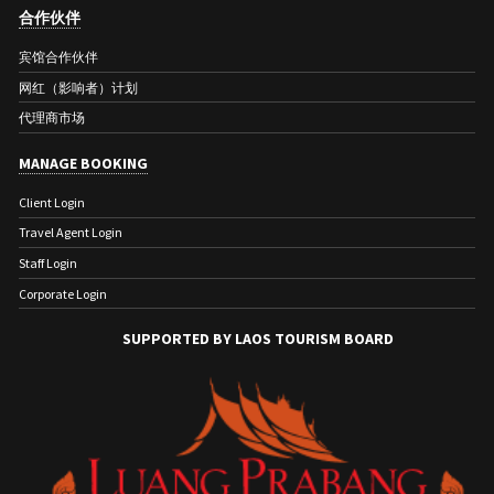
合作伙伴
宾馆合作伙伴
网红（影响者）计划
代理商市场
MANAGE BOOKING
Client Login
Travel Agent Login
Staff Login
Corporate Login
SUPPORTED BY LAOS TOURISM BOARD