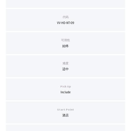
代码
VV-HD-NT-09
可用性
始终
难度
适中
Pick Up
Include
Start Point
酒店