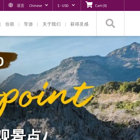
入
语言
Chinese
$ - USD
Cart
(
0
)
搜
住宿
导游
关于我们
获得灵感
索
林观景点