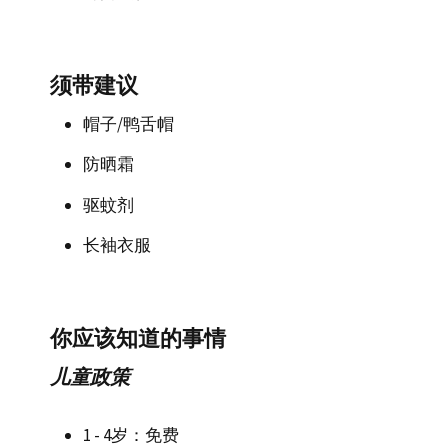
须带建议
帽子/鸭舌帽
防晒霜
驱蚊剂
长袖衣服
你应该知道的事情
儿童政策
1 - 4岁：免费