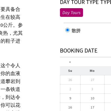
DAY TOUR TYPE TYP
只要具备合
Day Tours
发生在较高
0公斤。参
散拼
炎热，尤其
闭的鞋子进
BOOKING DATE
«
越这个令人
Su
Mo
让你的血液
26
27
铁道攀岩到
另一条铁道
2
3
峰，到达令
9
10
。你可以花
16
17