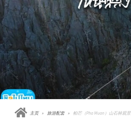
主页
旅游配套
帕芒（Pha Muan）山石林观