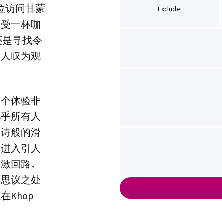
位访问甘蒙
Exclude
享受一杯咖
，还是寻找令
令人叹为观
这个体验非
几乎所有人
史诗般的滑
，进入引人
刺激回路。
可思议之处
Khop