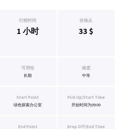
行程时间
价格从
1 小时
33
$
可用性
难度
长期
中等
Start Point
Pick Up/Start Time
绿色探索办公室
开始时间为09:00
End Point
Drop Off/End Time