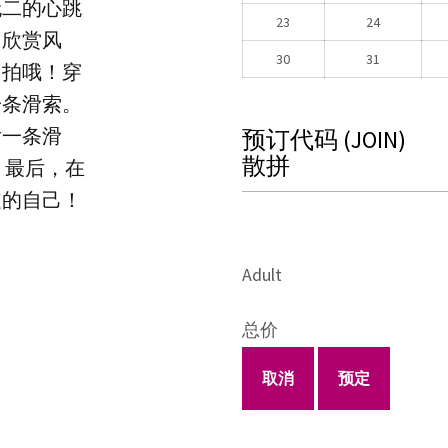
无二的心跳
23
24
，欣赏风
30
31
自拍哦！穿
一条滑索。
后一条滑
预订代码
(JOIN)
散拼
，最后，在
旋的自己！
Adult
总价
取消
预定