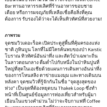
Bar ทานอาหารรสเลิศที่ร้านอาหารขอบชาย
เดือย หรือการผจญภัยที่เหลือเชื่อคือสิ่งที่คุณ
ต้องการ รับรองได้ว่าจะได้เห็นทิวทัศน์ที่สวยงาม!
ภาพรวม
จุดชมวิวเดอะร็อค เปิดประตูสู่พื้นที่คุ้มครองแห่ง
ชาติ ภูหินบูน โลกที่ไม่มีใครค้นพบของป่า Karstic
โบราณ ทิวทัศน์อันน่าทึ่ง และสัตว์ป่าเฉพาะถิ่น
ในลาวตอนกลาง ดื่มด่ำไปกับหนึ่งในป่าหินปูนที่
ใหญ่ที่สุดในเอเชียด้วยแผนการเดินทางอันน่าทึ่ง
ของการโหนสลิง ตาข่ายแมงมุม และทางเดินบน
หลังคา จุดชมวิวที่รู้จักกันในชื่อ "จุดสูงสุดของ
ห่วง" เป็นจุดที่ต้องหยุดบน Thakek Loop ซึ่งทำ
หน้าที่เป็นศูนย์ข้อมูลการท่องเที่ยวสำหรับผู้มา
เยือนในแขวงคำม่วน ไม่ว่าจะจิบกาแฟที่ Coffee