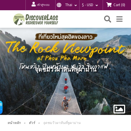
Cart
(
0
)
Thai
$ - USD
เข้าสู่ระบบ
ค้นหา
Me
จุดชมวิวผาหินที่พูผาม่าน
หน้าหลัก
ทัวร์
จุดชมวิวผาหินที่พูผาม่าน