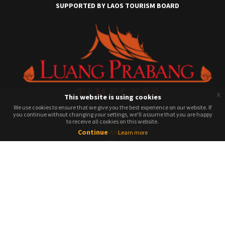
SUPPORTED BY LAOS TOURISM BOARD
x
This website is using cookies
We use cookies to ensure that we give you the best experience on our website. If
We use cookies to ensure that we give you the best experience on our website. If
you continue without changing your settings, we'll assume that you are happy
you continue without changing your settings, we'll assume that you are happy
to receive all cookies on this website.
to receive all cookies on this website.
Continue
Continue
Learn more