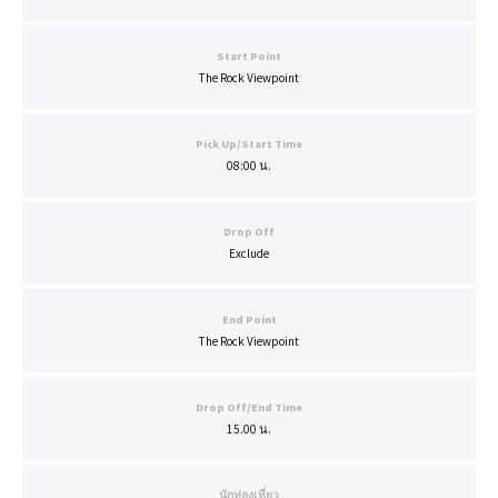
Start Point
The Rock Viewpoint
Pick Up/Start Time
08:00 น.
Drop Off
Exclude
End Point
The Rock Viewpoint
Drop Off/End Time
15.00 น.
นักท่องเที่ยว