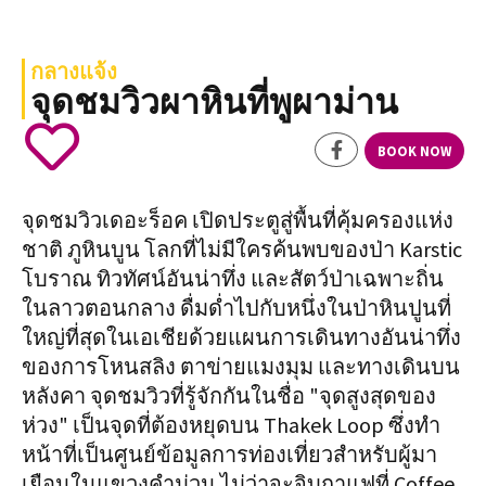
กลางแจ้ง
จุดชมวิวผาหินที่พูผาม่าน
BOOK NOW
จุดชมวิวเดอะร็อค เปิดประตูสู่พื้นที่คุ้มครองแห่ง
ชาติ ภูหินบูน โลกที่ไม่มีใครค้นพบของป่า Karstic
โบราณ ทิวทัศน์อันน่าทึ่ง และสัตว์ป่าเฉพาะถิ่น
ในลาวตอนกลาง ดื่มด่ำไปกับหนึ่งในป่าหินปูนที่
ใหญ่ที่สุดในเอเชียด้วยแผนการเดินทางอันน่าทึ่ง
ของการโหนสลิง ตาข่ายแมงมุม และทางเดินบน
หลังคา จุดชมวิวที่รู้จักกันในชื่อ "จุดสูงสุดของ
ห่วง" เป็นจุดที่ต้องหยุดบน Thakek Loop ซึ่งทำ
หน้าที่เป็นศูนย์ข้อมูลการท่องเที่ยวสำหรับผู้มา
เยือนในแขวงคำม่วน ไม่ว่าจะจิบกาแฟที่ Coffee