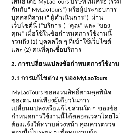
เสนอโดย
MyLaoTours
บริษัทในเครือ (ร่วม
กันกับ“
MyLaoTours”)
หรือผู้ประกอบการ
บุคคลที่สาม (“ ผู้ดำเนินการ”) ผ่าน
เว็บไซต์นี้ (“บริการ”
)
“คุณ” และ
“ของ
คุณ” เมื่อใช้ในข้อกำหนดการใช้งานนี้
รวมถึง (1) บุคคลใด ๆ ที่เข้าใช้เว็บไซต์
และ (2) คนที่คุณซื้อบริการ
2. การเปลี่ยนแปลงข้อกำหนดการใช้งาน
2.1
การแก้ไข
ต่าง ๆ ของ
MyLaoTours
MyLaoTours ขอสงวนสิทธิ์ตามดุลพินิจ
ของตน แต่เพียงผู้เดียวในการ
เปลี่ยนแปลงหรือแก้ไขส่วนใด ๆ
ของข้อ
กำหนดการใช้งานนี้ได้ตลอดเวลาโดยไม่
ต้องแจ้งให้ทราบล่วงหน้า คุณควร
ตรวจ
สอบ
นี้
เป็นระยะ
ๆ
เพื่อทบทวนข้อ