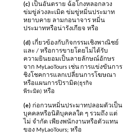
(c)
เป็นอันตราย ฉ้อโกงหลอกลวง
ข่มขู่ล่วงละเมิด ข่มขู่หมิ่นประมาท
หยาบคาย ลามกอนาจาร หมิ่น
ประมาทหรือน่ารังเกียจ หรือ
(d)
เกี่ยวข้องกับกิจกรรมเชิงพาณิชย์
และ / หรือการขายโดยไม่ได้รับ
ความยินยอมเป็นลายลักษณ์อักษร
จาก MyLaoTours เช่น
การแข่งขันการ
ชิงโชคการแลกเปลี่ยนการโฆษณา
หรือแผนการปิรามิด
(
ธุรกิจ
หรือ
พีระมิด
)
(e)
ก่อกวนหมิ่นประมาทปลอมตัวเป็น
บุคคลหรือนิติบุคคลใด ๆ รวมถึง แต่
ไม่ จำกัด เพียงพนักงานหรือตัวแทน
ของ MyLaoTours; หรือ