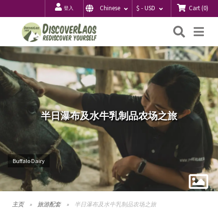
Cart
(
0
)
Chinese
$ - USD
登入
搜
Me
索
半日瀑布及水牛乳制品农场之旅
Buffalo Dairy
主页
旅游配套
半日瀑布及水牛乳制品农场之旅