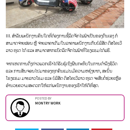
III. ສຳລັບພະນັກງານຄົນໃດທີ່ຕ້ອງການຊື້ລົດຈັກໄຟຟ້າເປັນຂອງຕົນເອງ ກໍ
ສາມາດຈ່າຍຜ່ອນ ຫຼື ຈ່າຍລາຄາເຕັມໃນລາຄາພະນັກງານກັບບໍລິສັດ ດີສໂຄເວີ
ລາວ ທູເດ ໄດ້ ແລະ ສາມາດສາກແບັດລົດຈັກໄຟຟ້າທີ່ໂຮງແຮມໄດ້ຟຣີ.
ຈາກເຫດການດັ່ງກ່າວພວກເຮົາໄດ້ຮັບຮູ້ເຖິງຜົນກະທົບໃນການດຳລົງຊີວິດ
ແລະ ການສັນຈອນໄປມາຂອງທຸກຄົນແມ່ນມີຄວາມຫຍຸ້ງຍາກ, ສະນັ້ນ
ໂຮງແຮມ ມາຍລາວໂຮມ ແລະ ບໍລິສັດ ດິສໂຄເວີລາວ ທູເດ ຈະສືບຕໍ່ຊ່ວຍເຫຼືອ
ອໍານວຍຄວາມສະດວກໃຫ້ແກ່ພະນັກງານຂອງເຮົາໃຫ້ດີທີ່ສຸດ.
POSTED BY
MONTRY WORK