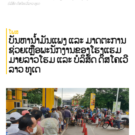
ບໍລິສັດ ດິສໂຄເວີລາວ ທູເດ
ໂພສ
ບັນຫານ້ຳມັນແພງ ແລະ ມາດຕະການ
ຊ່ວຍເຫຼືອພະນັກງານຂອງໂຮງແຮມ
ມາຍລາວໂຮມ ແລະ ບໍລິສັດ ດິສໂຄເວີ
ລາວ ທູເດ