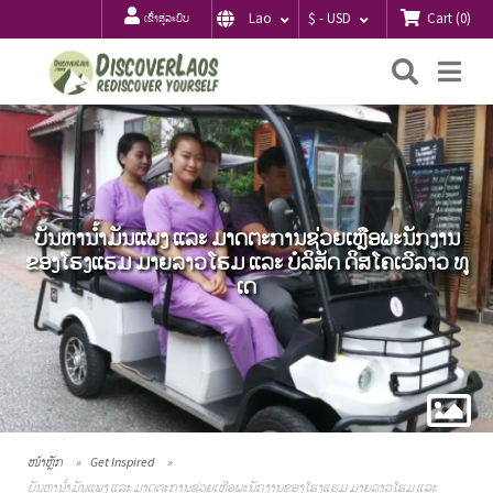
Cart
(
0
)
Lao
$ - USD
ເຂົ້າສູ່ລະບົບ
ຄົ້ນຫາ
Me
ບັນຫານ້ຳມັນແພງ ແລະ ມາດຕະການຊ່ວຍເຫຼືອພະນັກງານ
ຂອງໂຮງແຮມ ມາຍລາວໂຮມ ແລະ ບໍລິສັດ ດິສໂຄເວີລາວ ທູ
ເດ
ໜ້າຫຼັກ
Get Inspired
ບັນຫານ້ຳມັນແພງ ແລະ ມາດຕະການຊ່ວຍເຫຼືອພະນັກງານຂອງໂຮງແຮມ ມາຍລາວໂຮມ ແລະ