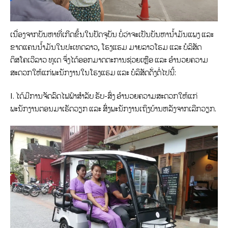
ເນື່ອງຈາກບັນຫາທີ່ເກີດຂຶ້ນໃນປັດຈຸບັນ ບໍ່ວ່າຈະເປັນບັນຫານ້ຳມັນແພງ ແລະ
ຂາດແຄນນ້ຳມັນໃນປະເທດລາວ, ໂຮງແຮມ ມາຍລາວໂຮມ ແລະ ບໍລິສັດ
ດິສໂຄເວີລາວ ທູເດ ຈຶ່ງໄດ້ອອກມາດຕະການຊ່ວຍເຫຼືອ ແລະ ອໍານວຍຄວາມ
ສະດວກໃຫ້ແກ່ພະນັກງານໃນໂຮງແຮມ ແລະ ບໍລິສັດດັ່ງຕໍ່ໄປນີ້:
I. ໄດ້ມີການຈັດລົດໄຟຟ້າສຳລັບ ຮັບ-ສົ່ງ ອຳນວຍຄວາມສະດວກໃຫ້ແກ່
ພະນັກງານຕອນມາເຮັດວຽກ ແລະ ສົ່ງພະນັກງານເຖິງບ້ານຫລັງຈາກເລີກວຽກ.