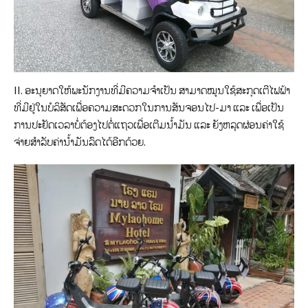
II. ອະນຸຍາດໃຫ້ພະນັກງານທີ່ມີຄວາມຈໍາເປັນ ສາມາດໝູນໃຊ້ສະກຸດເຕີໄຟຟ້າ
ທີ່ມີຢູ່ໃນບໍລິສັດເພື່ອຄວາມສະດວກໃນການສັນຈອນໄປ-ມາ ແລະ ເພື່ອເປັນ
ການປະຢັດເວລາບໍ່ຕ້ອງໄປຕໍ່ແຖວເພື່ອເຕີມນໍ້າມັນ ແລະ ຍັງຫລຸດຜ່ອນຄ່າໃຊ້
ຈ່າຍສຳລັບຄ່ານ້ຳມັນລົດໄດ້ອີກດ້ວຍ.