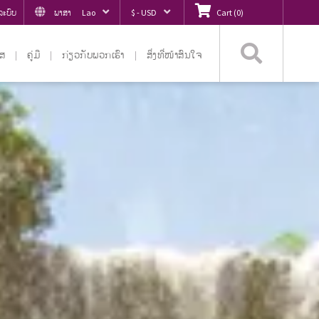
ູ່ລະບົບ
ພາສາ
Lao
$ - USD
Cart
(
0
)
ຄົ້ນຫ
ໄສ
ຄູ່ມື
ກ່ຽວ​ກັບ​ພວກ​ເຮົາ
ສິ່ງທີ່ໜ້າສົນໃຈ