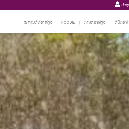
ເຂົ້າສ
ສະຖານທີ່ທ່ອງທ່ຽວ
FOODIE
ການທ່ອງທ່ຽວ
ທີ່ພັກອາ