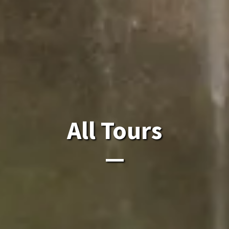
ຈຸດສູງສຸດຂອງລາວໃນລາ
All Tours
ຈຸດສູງສຸດຂອງລາວໃນລາວ