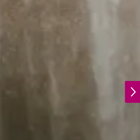
ວ
NEXT