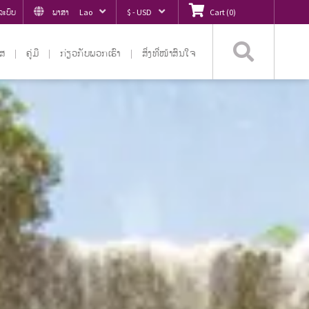
ູ່ລະບົບ
ພາສາ
Lao
$ - USD
Cart
(
0
)
ຄົ້ນຫ
ໄສ
ຄູ່ມື
ກ່ຽວ​ກັບ​ພວກ​ເຮົາ
ສິ່ງທີ່ໜ້າສົນໃຈ