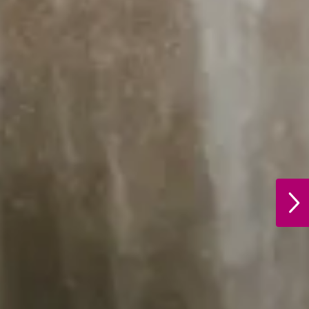
ວ
NEXT