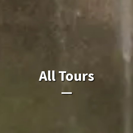
ຈຸດສູງສຸດຂອງລາວໃນລາ
All Tours
ຈຸດສູງສຸດຂອງລາວໃນລາວ