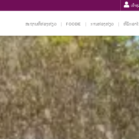
ເຂົ້າສ
ສະຖານທີ່ທ່ອງທ່ຽວ
FOODIE
ການທ່ອງທ່ຽວ
ທີ່ພັກອາ