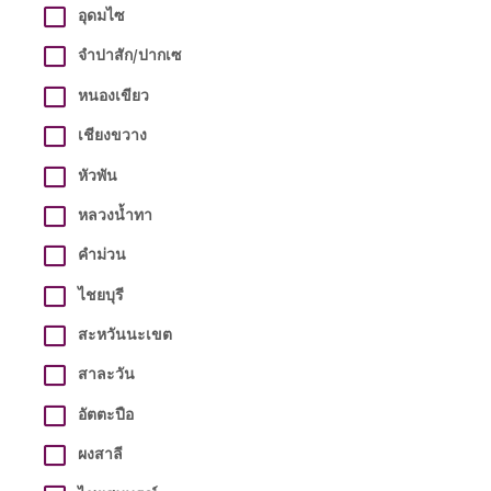
อุดมไซ
จำปาสัก/ปากเซ
หนองเขียว
เชียงขวาง
หัวพัน
หลวงน้ำทา
คำม่วน
ไชยบุรี
สะหวันนะเขต
สาละวัน
อัตตะปือ
ผงสาลี