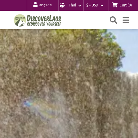
Cart
(
0
)
Thai
$ - USD
เข้าสู่ระบบ
ค้นหา
Me