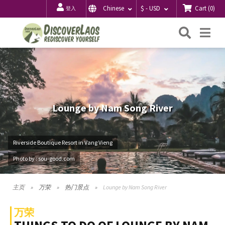
Cart
(
0
)
Chinese
$ - USD
登入
搜
Me
索
Lounge by Nam Song River
Riverside Boutique Resort in Vang Vieng
Photo by : sou-good.com
主页
万荣
热门景点
Lounge by Nam Song River
万荣