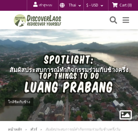
Cart
(
0
)
Thai
$ - USD
เข้าสู่ระบบ
ค้นหา
Me
สัมผัสประสบการณ์ทำกิจกรรมร่วมกับช้างครึ่ง
วัน
ใกล้ชิดกับช้าง
หน้าหลัก
ทัวร์
สัมผัสประสบการณ์ทำกิจกรรมร่วมกับช้างครึ่งวัน