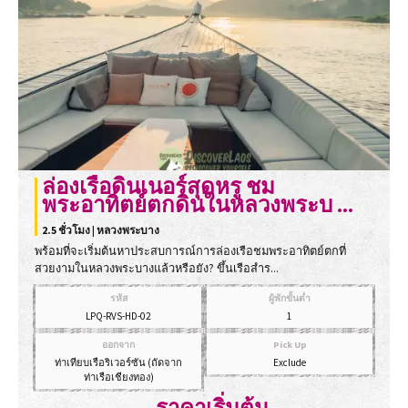
ล่องเรือดินเนอร์สุดหรู ชม
พระอาทิตย์ตกดินในหลวงพระบ ...
2.5 ชั่วโมง | หลวงพระบาง
พร้อมที่จะเริ่มต้นหาประสบการณ์การล่องเรือชมพระอาทิตย์ตกที่
สวยงามในหลวงพระบางแล้วหรือยัง? ขึ้นเรือสำร...
รหัส
ผู้พักขั้นต่ำ
LPQ-RVS-HD-02
1
ออกจาก
Pick Up
ท่าเทียบเรือริเวอร์ซัน (ถัดจาก
Exclude
ท่าเรือเชียงทอง)
ราคาเริ่มต้น