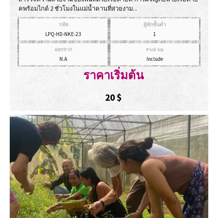
คพร้อมไกด์ 2 ชั่วโมงในแม่น้ำคานที่สวยงาม...
รหัส
ผู้พักขั้นต่ำ
LPQ-HD-NKE-23
1
ออกจาก
Pick Up
N.A
Include
ราคาเริ่มต้น
20
$