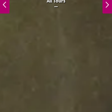
All Laos Tours.
All Tours
PREVIOUS
NEXT