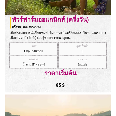
ทัวร์ฟาร์มออแกนิกส์ (ครึ่งวัน)
ครึ่งวัน | หลวงพระบาง
เปิดประสบการณ์เยี่ยมชมฟาร์มเกษตรอินทรีย์ของเราในหลวงพระบาง
เมื่อคุณมาถึง ไกด์ผู้รอบรู้ของเราจะพาคุณเ...
รหัส
ผู้พักขั้นต่ำ
LPQ-HD-NKE-31
1
ออกจาก
Pick Up
น้ำคาน อีโค ลอดจ์
Exclude
ราคาเริ่มต้น
85
$