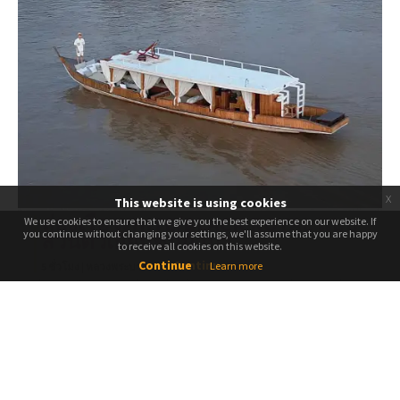
x
This website is using cookies
ล่องเรือ WHITE/BLACK ROYAL แบบ
We use cookies to ensure that we give you the best experience on our website. If
We use cookies to ensure that we give you the best experience on our website. If
you continue without changing your settings, we'll assume that you are happy
you continue without changing your settings, we'll assume that you are happy
ส่วนตัวเยี่ยมชมถ้ำปา ...
to receive all cookies on this website.
to receive all cookies on this website.
Continue
Continue
Learn more
5 ชั่วโมง | หลวงพระบาง
นั่งเรือหรูไปยังสถานที่ท่องเที่ยวที่ได้รับความนิยมมากที่สุดแห่งหนึ่ง
ของหลวงพระบาง ถ้ำปากอู และเพลิดเ...
รหัส
ผู้พักขั้นต่ำ
LPQ-RVS-HD-05
1
ออกจาก
Pick Up
ท่าเทียบเรือริเวอร์ซัน (ถัดจาก
Exclude