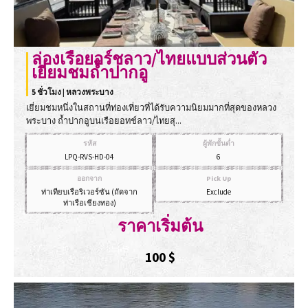
ล่องเรือยอร์ชลาว/ไทยแบบส่วนตัว
เยี่ยมชมถ้ำปากอู
5 ชั่วโมง | หลวงพระบาง
เยี่ยมชมหนึ่งในสถานที่ท่องเที่ยวที่ได้รับความนิยมมากที่สุดของหลวง
พระบาง ถ้ำปากอูบนเรือยอทช์ลาว/ไทยสุ...
รหัส
ผู้พักขั้นต่ำ
LPQ-RVS-HD-04
6
ออกจาก
Pick Up
ท่าเทียบเรือริเวอร์ซัน (ถัดจาก
Exclude
ท่าเรือเชียงทอง)
ราคาเริ่มต้น
100
$