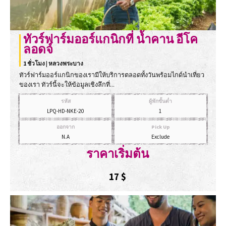
ทัวร์ฟาร์มออร์แกนิกที่ น้ำคาน อีโค
ลอดจ์
1 ชั่วโมง | หลวงพระบาง
ทัวร์ฟาร์มออร์แกนิกของเรามีให้บริการตลอดทั้งวันพร้อมไกด์นำเที่ยว
ของเรา ทัวร์นี้จะให้ข้อมูลเชิงลึกที่...
รหัส
ผู้พักขั้นต่ำ
LPQ-HD-NKE-20
1
ออกจาก
Pick Up
N.A
Exclude
ราคาเริ่มต้น
17
$