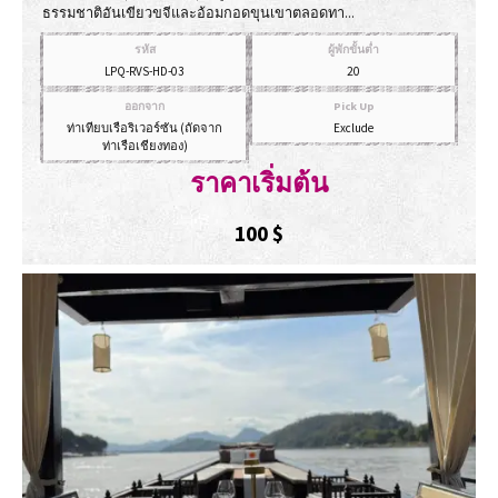
ธรรมชาติอันเขียวขจีและอ้อมกอดขุนเขาตลอดทา...
รหัส
ผู้พักขั้นต่ำ
LPQ-RVS-HD-03
20
ออกจาก
Pick Up
ท่าเทียบเรือริเวอร์ซัน (ถัดจาก
Exclude
ท่าเรือเชียงทอง)
ราคาเริ่มต้น
100
$