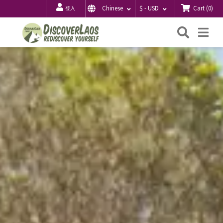
Cart
(
0
)
Chinese
$ - USD
登入
搜
Me
索