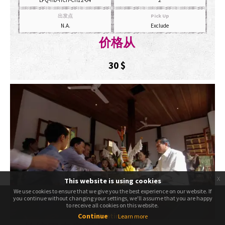
LPQ-HD-HCH-CH12-04
2
出发点
Pick Up
N.A.
Exclude
价格从
30
$
x
This website is using cookies
We use cookies to ensure that we give you the best experience on our website. If
We use cookies to ensure that we give you the best experience on our website. If
you continue without changing your settings, we'll assume that you are happy
you continue without changing your settings, we'll assume that you are happy
to receive all cookies on this website.
to receive all cookies on this website.
Continue
Continue
Learn more