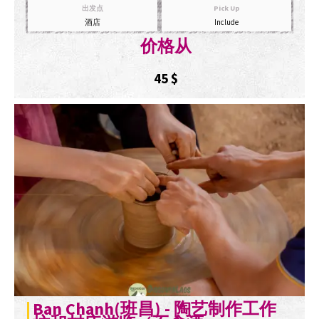
出发点
Pick Up
酒店
Include
价格从
45
$
Ban Chanh(班昌) - 陶艺制作工作