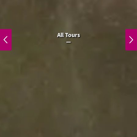
All Laos Tours.
All Tours
PREVIOUS
NEXT