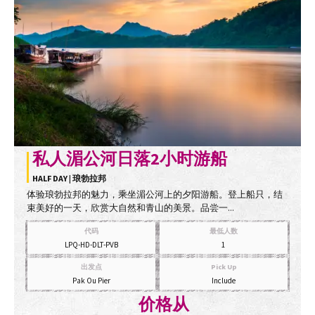
私人湄公河日落2小时游船
HALF DAY | 琅勃拉邦
体验琅勃拉邦的魅力，乘坐湄公河上的夕阳游船。登上船只，结
束美好的一天，欣赏大自然和青山的美景。品尝一...
代码
最低人数
LPQ-HD-DLT-PVB
1
出发点
Pick Up
Pak Ou Pier
Include
价格从