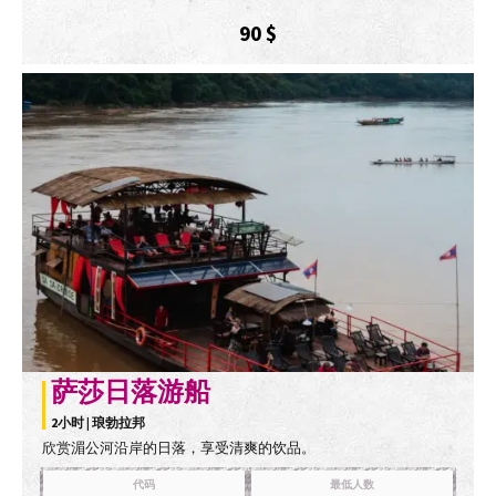
90
$
萨莎日落游船
2小时 | 琅勃拉邦
欣赏湄公河沿岸的日落，享受清爽的饮品。
代码
最低人数