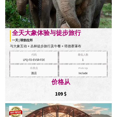
全天大象体验与徒步旅行
一天 | 琅勃拉邦
与大象互动 + 丛林徒步旅行及午餐 + 塔德赛瀑布
代码
最低人数
LPQ-FD-EVSR-FDE
1
出发点
Pick Up
酒店
Include
价格从
109
$