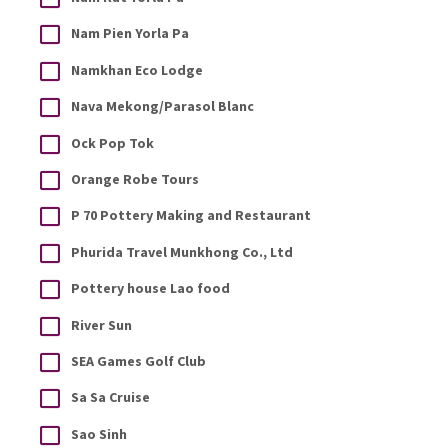
Nam Pien Yorla Pa
Namkhan Eco Lodge
Nava Mekong/Parasol Blanc
Ock Pop Tok
Orange Robe Tours
P 70 Pottery Making and Restaurant
Phurida Travel Munkhong Co., Ltd
Pottery house Lao food
River Sun
SEA Games Golf Club
Sa Sa Cruise
Sao Sinh