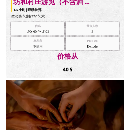
坊和村庄游览（不含酒 ...
1.5 小时 | 琅勃拉邦
体验陶艺制作的艺术
代码
最低人数
LPQ-HD-PHLF-03
2
出发点
Pick Up
不适用
Exclude
价格从
40
$