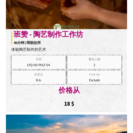
班赞 - 陶艺制作工作坊
45分钟 | 琅勃拉邦
体验陶艺制作的艺术
代码
最低人数
LPQ-HD-PHLF-04
2
出发点
Pick Up
N.A.
Exclude
价格从
18
$