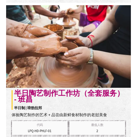
半日陶艺制作工作坊（全套服务）
- 班昌
半日制 | 琅勃拉邦
体验陶艺制作的艺术 + 品尝由新鲜食材制作的老挝美食
代码
最低人数
LPQ-HD-PHLF-01
2