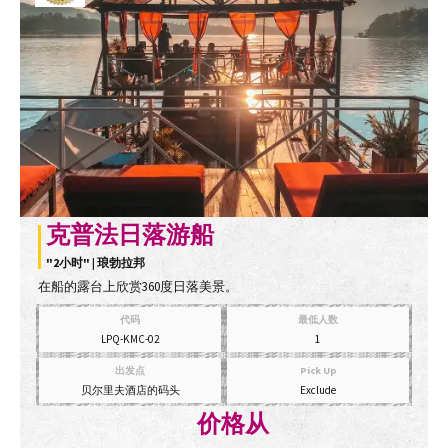
克普法日落游船
"2小时" | 琅勃拉邦
在船的露台上欣赏360度日落美景。
代码
最低人数
LPQ-KMC-02
1
出发点
Pick Up
贝尔里夫酒店的码头
Exclude
价格从