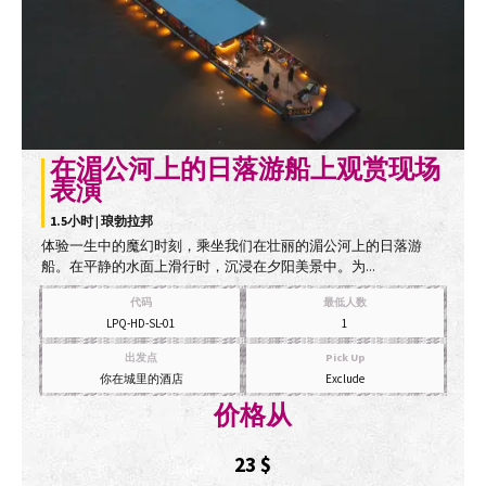
在湄公河上的日落游船上观赏现场
表演
1.5小时 | 琅勃拉邦
体验一生中的魔幻时刻，乘坐我们在壮丽的湄公河上的日落游
船。在平静的水面上滑行时，沉浸在夕阳美景中。为...
代码
最低人数
LPQ-HD-SL-01
1
出发点
Pick Up
你在城里的酒店
Exclude
价格从
23
$