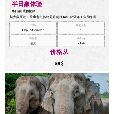
半日象体验
半日游 | 琅勃拉邦
与大象互动 + 乘坐老挝传统龙舟前往Tad Sae瀑布 + 自助午餐
代码
最低人数
LPQ-HD-EVSR-HDE
1
出发点
Pick Up
酒店
Include
价格从
59
$