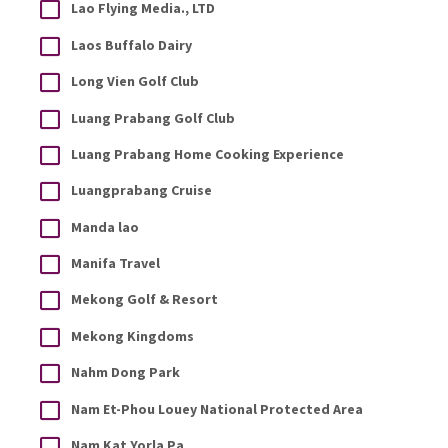
Lao Flying Media., LTD
Laos Buffalo Dairy
Long Vien Golf Club
Luang Prabang Golf Club
Luang Prabang Home Cooking Experience
Luangprabang Cruise
Manda lao
Manifa Travel
Mekong Golf & Resort
Mekong Kingdoms
Nahm Dong Park
Nam Et-Phou Louey National Protected Area
Nam Kat Yorla Pa