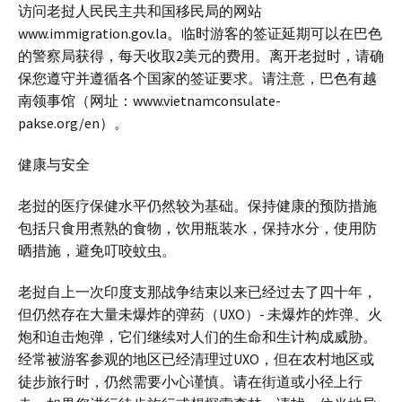
访问老挝人民民主共和国移民局的网站
www.immigration.gov.la。临时游客的签证延期可以在巴色
的警察局获得，每天收取2美元的费用。离开老挝时，请确
保您遵守并遵循各个国家的签证要求。请注意，巴色有越
南领事馆（网址：www.vietnamconsulate-
pakse.org/en）。
健康与安全
老挝的医疗保健水平仍然较为基础。保持健康的预防措施
包括只食用煮熟的食物，饮用瓶装水，保持水分，使用防
晒措施，避免叮咬蚊虫。
老挝自上一次印度支那战争结束以来已经过去了四十年，
但仍然存在大量未爆炸的弹药（UXO）- 未爆炸的炸弹、火
炮和迫击炮弹，它们继续对人们的生命和生计构成威胁。
经常被游客参观的地区已经清理过UXO，但在农村地区或
徒步旅行时，仍然需要小心谨慎。请在街道或小径上行