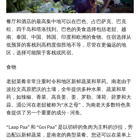
餐厅和酒店的最高集中地可以在巴色、占巴萨克、巴克
松、四千岛和塔洛找到。巴色的美食选择包括老挝、越
南、泰国、中国、韩国、印度和欧洲的食物。住宿选择从
低预算的客栈到高档度假胜地不等，尽管在更偏远的地
区，选择可能限于客栈或民宿。
食物
老挝菜肴非常注重时令和地区新鲜蔬菜和草药。南老由于
波拉文高原肥沃的土壤，全年提供多种水果、蔬菜和草
药，如辣椒、香菜、高良姜、姜、罗勒、薄荷、莳萝和大
蒜。湄公河在老挝被称为“水之母”，为南老大多数特色美
食提供了另一个重要的成分 - 河鱼。
“Laap Paa” 和 “Goi Paa” 是以切碎的鱼肉为主料的沙拉，旁
边配以新鲜蔬菜，是南老的典型菜肴。您还可以在菜单上