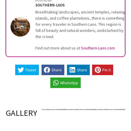
POSTED BY
SOUTHERN-LAOS
Breathtaking landscapes, ancient temples, relaxing
islands, and coffee plantations, there is something
for every traveler in Southern Laos. This region is
full of beauty and natural wonders, undisturbed by
the crowd.
Find out more about us at
Southern-Laos.com
Tweet
Share
Share
Pin it
WhatsApp
GALLERY