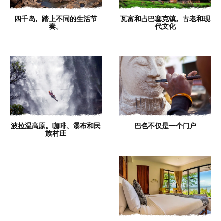
四千岛。踏上不同的生活节
瓦富和占巴塞克镇。古老和现
奏。
代文化
波拉温高原。咖啡、瀑布和民
巴色不仅是一个门户
族村庄