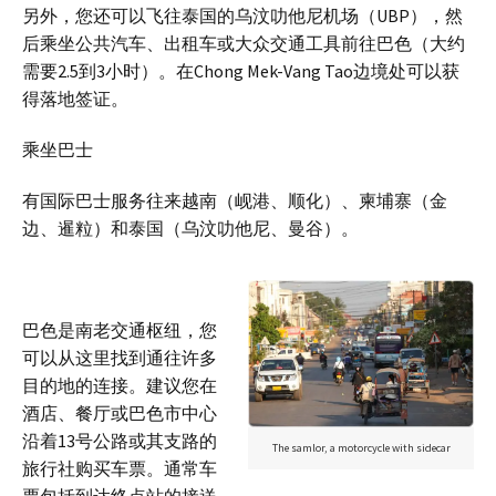
另外，您还可以飞往泰国的乌汶叻他尼机场（UBP），然
后乘坐公共汽车、出租车或大众交通工具前往巴色（大约
需要2.5到3小时）。在Chong Mek-Vang Tao边境处可以获
得落地签证。
乘坐巴士
有国际巴士服务往来越南（岘港、顺化）、柬埔寨（金
边、暹粒）和泰国（乌汶叻他尼、曼谷）。
巴色是南老交通枢纽，您
可以从这里找到通往许多
目的地的连接。建议您在
酒店、餐厅或巴色市中心
沿着13号公路或其支路的
The samlor, a motorcycle with sidecar
旅行社购买车票。通常车
票包括到达终点站的接送