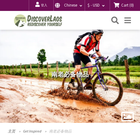
Cart
(
0
)
Chinese
$ - USD
登入
搜
Me
索
南老必备物品
主页
Get Inspired
南老必备物品