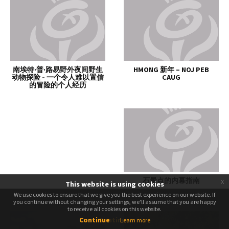
南埃特·普·路易野外夜间野生
HMONG 新年 – NOJ PEB
动物探险 - 一个令人难以置信
CAUG
的冒险的个人经历
石景点的内幕指南
x
This website is using cookies
We use cookies to ensure that we give you the best experience on our website. If
We use cookies to ensure that we give you the best experience on our website. If
you continue without changing your settings, we'll assume that you are happy
you continue without changing your settings, we'll assume that you are happy
to receive all cookies on this website.
to receive all cookies on this website.
Continue
Continue
Learn more