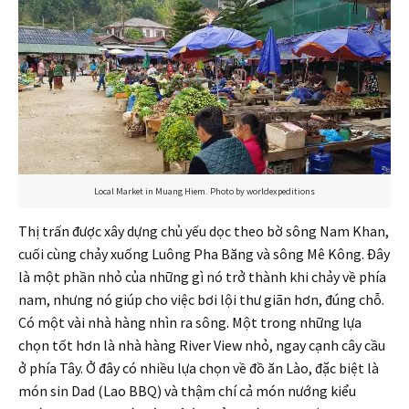
Local Market in Muang Hiem. Photo by worldexpeditions
Thị trấn được xây dựng chủ yếu dọc theo bờ sông Nam Khan,
cuối cùng chảy xuống Luông Pha Băng và sông Mê Kông. Đây
là một phần nhỏ của những gì nó trở thành khi chảy về phía
nam, nhưng nó giúp cho việc bơi lội thư giãn hơn, đúng chỗ.
Có một vài nhà hàng nhìn ra sông. Một trong những lựa
chọn tốt hơn là nhà hàng River View nhỏ, ngay cạnh cây cầu
ở phía Tây. Ở đây có nhiều lựa chọn về đồ ăn Lào, đặc biệt là
món sin Dad (Lao BBQ) và thậm chí cả món nướng kiểu