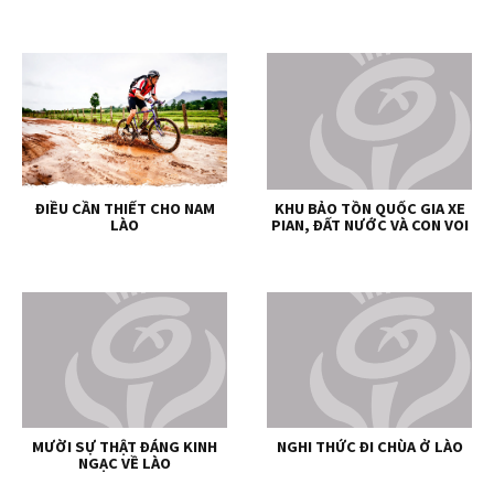
ĐIỀU CẦN THIẾT CHO NAM
KHU BẢO TỒN QUỐC GIA XE
LÀO
PIAN, ĐẤT NƯỚC VÀ CON VOI
MƯỜI SỰ THẬT ĐÁNG KINH
NGHI THỨC ĐI CHÙA Ở LÀO
NGẠC VỀ LÀO