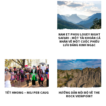
NAM ET PHOU LOUEY NIGHT
SAFARI - MỘT TÀI KHOẢN CÁ
NHÂN VỀ MỘT CUỘC PHIÊU
LƯU ĐÁNG KINH NGẠC
TẾT HMONG – NOJ PEB CAUG
HƯỚNG DẪN NỘI BỘ VỀ THE
ROCK VIEWPOINT