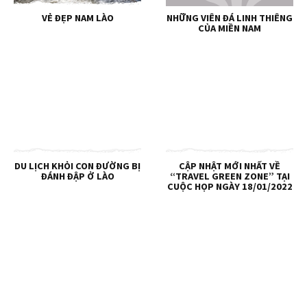
VẺ ĐẸP NAM LÀO
NHỮNG VIÊN ĐÁ LINH THIÊNG
CỦA MIỀN NAM
DU LỊCH KHỎI CON ĐƯỜNG BỊ
CẬP NHẬT MỚI NHẤT VỀ
ĐÁNH ĐẬP Ở LÀO
“TRAVEL GREEN ZONE” TẠI
CUỘC HỌP NGÀY 18/01/2022