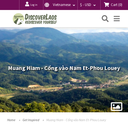
Cart
(
0
)
Vietnamese
$ - USD
Log in
Searc
Me
Muang Hiam - Cổng vào Nam Et-Phou Louey
Home
Get Inspired
Muang Hiam - Cổng vào Nam Et-Phou Louey