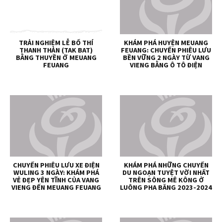
TRẢI NGHIỆM LỄ BỐ THÍ
KHÁM PHÁ HUYỆN MEUANG
THANH THẢN (TAK BAT)
FEUANG: CHUYẾN PHIÊU LƯU
BẰNG THUYỀN Ở MEUANG
BỀN VỮNG 2 NGÀY TỪ VANG
FEUANG
VIENG BẰNG Ô TÔ ĐIỆN
CHUYẾN PHIÊU LƯU XE ĐIỆN
KHÁM PHÁ NHỮNG CHUYẾN
WULING 3 NGÀY: KHÁM PHÁ
DU NGOẠN TUYỆT VỜI NHẤT
VẺ ĐẸP YÊN TĨNH CỦA VANG
TRÊN SÔNG MÊ KÔNG Ở
VIENG ĐẾN MEUANG FEUANG
LUÔNG PHA BĂNG 2023-2024