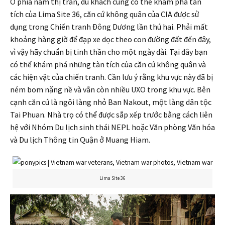
Ở phía nam thị trấn, du khách cũng có thể khám phá tàn
tích của Lima Site 36, căn cứ không quân của CIA được sử
dụng trong Chiến tranh Đông Dương lần thứ hai. Phải mất
khoảng hàng giờ để đạp xe dọc theo con đường đất đến đây,
vì vậy hãy chuẩn bị tinh thần cho một ngày dài. Tại đây bạn
có thể khám phá những tàn tích của căn cứ không quân và
các hiện vật của chiến tranh. Cần lưu ý rằng khu vực này đã bị
ném bom nặng nề và vẫn còn nhiều UXO trong khu vực. Bên
cạnh căn cứ là ngôi làng nhỏ Ban Nakout, một làng dân tộc
Tai Phuan. Nhà trọ có thể được sắp xếp trước bằng cách liên
hệ với Nhóm Du lịch sinh thái NEPL hoặc Văn phòng Văn hóa
và Du lịch Thông tin Quận ở Muang Hiam.
Lima Site 36