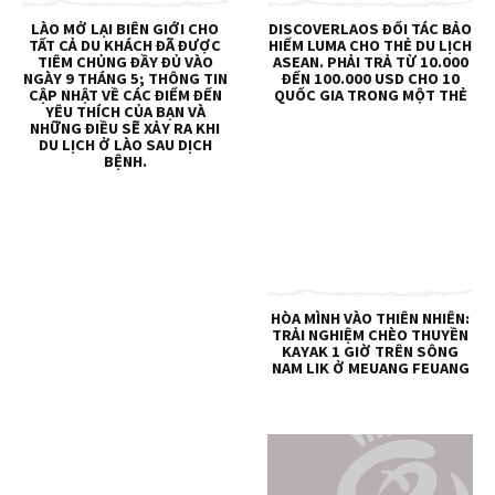
LÀO MỞ LẠI BIÊN GIỚI CHO
DISCOVERLAOS ĐỐI TÁC BẢO
TẤT CẢ DU KHÁCH ĐÃ ĐƯỢC
HIỂM LUMA CHO THẺ DU LỊCH
TIÊM CHỦNG ĐẦY ĐỦ VÀO
ASEAN.​ PHẢI TRẢ TỪ 10.000
NGÀY 9 THÁNG 5; THÔNG TIN
ĐẾN 100.000 USD CHO 10
CẬP NHẬT VỀ CÁC ĐIỂM ĐẾN
QUỐC GIA TRONG MỘT THẺ
YÊU THÍCH CỦA BẠN VÀ
NHỮNG ĐIỀU SẼ XẢY RA KHI
DU LỊCH Ở LÀO SAU DỊCH
BỆNH.
HÒA MÌNH VÀO THIÊN NHIÊN:
TRẢI NGHIỆM CHÈO THUYỀN
KAYAK 1 GIỜ TRÊN SÔNG
NAM LIK Ở MEUANG FEUANG