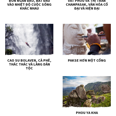
BỐN NGÀN ĐẢO, BẮT ĐẦU
VAT PHOU VÀ THỊ TRẤN
VÀO NHIỆT ĐỘ CUỘC SỐNG
CHAMPASAK, VĂN HÓA CỔ
KHÁC NHAU
ĐẠI VÀ HIỆN ĐẠI
CAO SU BOLAVEN, CÀ PHÊ,
PAKSE HƠN MỘT CỔNG
THÁC THÁC VÀ LÀNG DÂN
TỘC
PHOU YA KHA