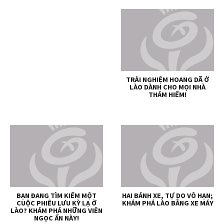
TRẢI NGHIỆM HOANG DÃ Ở
LÀO DÀNH CHO MỌI NHÀ
THÁM HIỂM!
BẠN ĐANG TÌM KIẾM MỘT
HAI BÁNH XE, TỰ DO VÔ HẠN;
CUỘC PHIÊU LƯU KỲ LẠ Ở
KHÁM PHÁ LÀO BẰNG XE MÁY
LÀO? KHÁM PHÁ NHỮNG VIÊN
NGỌC ẨN NÀY!