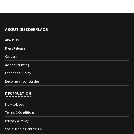
ABOUT DISCOVERLAOS
About Us
Press Release
Careers
Add Your Listing
Feedback Survey
Become a Tour Guide?
RESERVATION
How to Book
Terms & Conditions
Privacy & Policy
Social Media Contest T&C